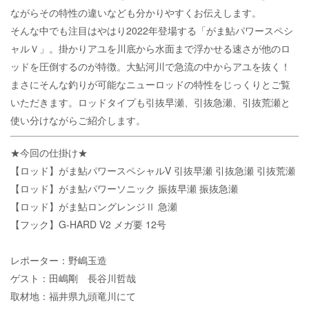
ながらその特性の違いなども分かりやすくお伝えします。
そんな中でも注目はやはり2022年登場する「がま鮎パワースペシ
ャルＶ」。掛かりアユを川底から水面まで浮かせる速さが他のロ
ッドを圧倒するのが特徴。大鮎河川で急流の中からアユを抜く！
まさにそんな釣りが可能なニューロッドの特性をじっくりとご覧
いただきます。ロッドタイプも引抜早瀬、引抜急瀬、引抜荒瀬と
使い分けながらご紹介します。
★今回の仕掛け★
【ロッド】がま鮎パワースペシャルV 引抜早瀬 引抜急瀬 引抜荒瀬
【ロッド】がま鮎パワーソニック 振抜早瀬 振抜急瀬
【ロッド】がま鮎ロングレンジⅡ 急瀬
【フック】G-HARD V2 メガ要 12号
レポーター：野嶋玉造
ゲスト：田嶋剛 長谷川哲哉
取材地：福井県九頭竜川にて