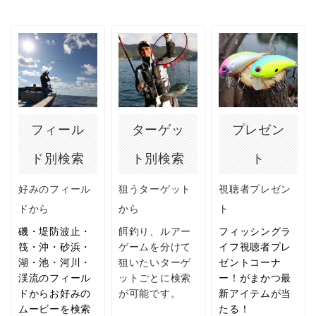
ターゲッ
プレゼン
フィール
ト別検索
ト
ド別検索
狙うターゲット
視聴者プレゼン
好みのフィール
から
ト
ドから
餌釣り、ルアー
フィッシングラ
磯・堤防波止・
ゲームを分けて
イフ視聴者プレ
筏・沖・砂浜・
狙いたいターゲ
ゼントコーナ
湖・池・河川・
ットごとに検索
ー！がまかつ最
渓流のフィール
が可能です。
新アイテムが当
ドからお好みの
たる！
ムービーを検索