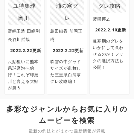
ユ特集球
浦の寒グ
グレ攻略
磨川
レ
猪熊博之
2022.2.10更新
野嶋玉造 田嶋剛
島田細香 前岡正
長谷川哲哉
樹
厳寒期のグレを
いかにして食わ
2022.2.22更新
2022.2.22更新
せるのか！フッ
クの選択方法も
尺鮎狙いに熊本
吹雪の中グッド
公開！
県球磨泡へ釣
サイズが乱舞し
行！これぞ球磨
た三重県白浦寒
川と言える大鮎
グレ攻略編！
が舞う！
多彩なジャンルからお気に入りの
ムービーを検索
最新の釣技とがまかつ最新情報が満載