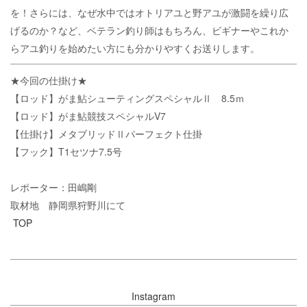
を！さらには、なぜ水中ではオトリアユと野アユが激闘を繰り広
げるのか？など、ベテラン釣り師はもちろん、ビギナーやこれか
らアユ釣りを始めたい方にも分かりやすくお送りします。
★今回の仕掛け★
【ロッド】がま鮎シューティングスペシャルⅡ 8.5ｍ
【ロッド】がま鮎競技スペシャルV7
【仕掛け】メタブリッドⅡパーフェクト仕掛
【フック】T1セツナ7.5号
レポーター：田嶋剛
取材地 静岡県狩野川にて
TOP
Instagram