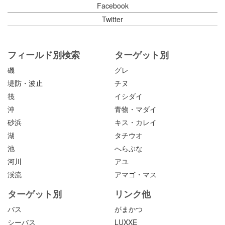
Facebook
Twitter
フィールド別検索
ターゲット別
磯
グレ
堤防・波止
チヌ
筏
イシダイ
沖
青物・マダイ
砂浜
キス・カレイ
湖
タチウオ
池
へらぶな
河川
アユ
渓流
アマゴ・マス
ターゲット別
リンク他
バス
がまかつ
シーバス
LUXXE