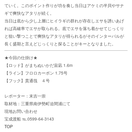
ていく。このポイント作りが功を奏し当日はアケミの半貝やサナ
ギで爽快なアタリが続く。
当日は底から少し上層にヒイラギの群れが存在しエサを誘いあげ
れば高確率でエサが取られる。底でエサを落ち着かせてじっくり
と狙い撃つことで爽快なアタリが得られるがそのインターバルが
長く盛期と言えどじっくりと探ることがキーとなりました。
★今回の仕掛け★
【ロッド】がまちぬいかだ宙凪 1.6m
【ライン】フロロカーボン 1.75号
【フック】貫通筏 ４号
レポーター：末吉一崇
取材地：三重県南伊勢町迫間浦にて
現地お問い合わせ
宝成渡船 ℡.0599-64-3143
TOP