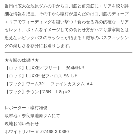
当日は広大な池原ダムの中から白川筋と前鬼筋にエリアを絞り詳
細な情報を把握。その中から礒村が選んだのは白川筋のディープ
エリアでフィーディングを狙い撃つ！食わせる為の的確なエリア
セレクト、ボトムをイメージしての食わせ方がハマり厳寒期とは
思えないビッグバスのラッシュが始まる！厳寒のバスフィッシン
グの楽しさを存分にお送りします。
★今回の仕掛け★
【ロッド】LUXXEイフリート B64MH-R
【ロッド】LUXXE ゼフィロス S61L-F
【フック】ワーム321 ファインカスタム ＃4
【フック】ラウンド25R 1.8g #2
レポーター：礒村雅俊
取材地：奈良県池原ダムにて
現地お問い合わせ
ホワイトリバー ℡.07468-3-0880