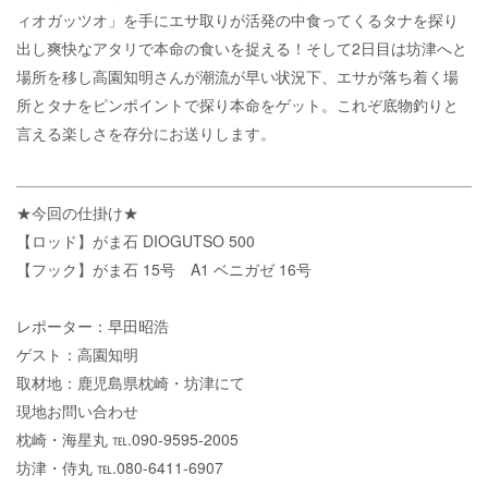
ィオガッツオ」を手にエサ取りが活発の中食ってくるタナを探り
出し爽快なアタリで本命の食いを捉える！そして2日目は坊津へと
場所を移し高園知明さんが潮流が早い状況下、エサが落ち着く場
所とタナをピンポイントで探り本命をゲット。これぞ底物釣りと
言える楽しさを存分にお送りします。
★今回の仕掛け★
【ロッド】がま石 DIOGUTSO 500
【フック】がま石 15号 A1 ベニガゼ 16号
レポーター：早田昭浩
ゲスト：高園知明
取材地：鹿児島県枕崎・坊津にて
現地お問い合わせ
海星丸 090-9595-2005
枕崎・海星丸 ℡.090-9595-2005
坊津・侍丸 ℡.080-6411-6907