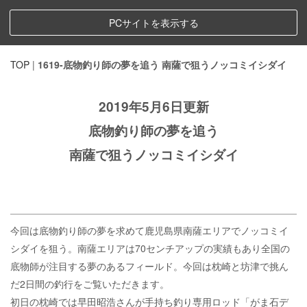
PCサイトを表示する
TOP
|
1619-底物釣り師の夢を追う 南薩で狙うノッコミイシダイ
2019年5月6日更新
底物釣り師の夢を追う
南薩で狙うノッコミイシダイ
今回は底物釣り師の夢を求めて鹿児島県南薩エリアでノッコミイ
シダイを狙う。南薩エリアは70センチアップの実績もあり全国の
底物師が注目する夢のあるフィールド。今回は枕崎と坊津で挑ん
だ2日間の釣行をご覧いただきます。
初日の枕崎では早田昭浩さんが手持ち釣り専用ロッド「がま石デ