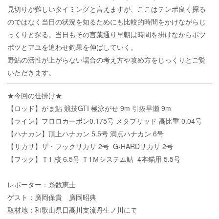
見切りが難しいタイミングと言えますが、ここはテンポ良く探る
のではなく当日の状況を知るためにも比較的時間をかけながらじ
っくりと探る。当日もその言葉通り早朝は時間を掛けながらポツ
ポツとアユを追わせ釣果を伸ばしていく。
野鮎の活性が上がらない場合の考え方や攻め方をじっくりとご覧
いただきます。
★今回の仕掛け★
【ロッド】がま鮎 競技GTI 極泳がせ 9m 引抜早瀬 9m
【ライン】フロロカーボン0.175号 メタブリッド 高比重 0.04号
【ハナカン】頂上ハナカン 5.5号 満点ハナカン 6号
【サカサ】ザ・フックサカサ 2号 G-HARDサカサ 2号
【フック】Ｔ1 核 6.5号 Ｔ1Ｍシステム鮎 4本錨用 5.5号
レポーター：糸数恵士
ゲスト：廣岡保貴 廣岡昭典
取材地：和歌山県日高川支流丹生ノ川にて