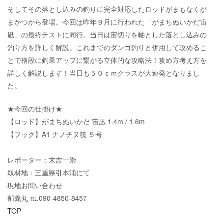
そしてその落とし込みの釣りに完全対応したロッドがまもなくが
まかつから登場。今回は昨年９月に行われた「がまちぬいかだ宙
凪」の最終テストに同行。当日は宙切りを軸とした落とし込みの
釣り方を詳しく解説。これまでのダンゴ釣りと併用して攻めるこ
とで格段に釣果アップに繋がる立体的な攻略法！攻め方考え方を
詳しく解説します！当日も５０ｃｍクラスが大連発となりまし
た。
★今回の仕掛け★
【ロッド】がまちぬいかだ 宙凪 1.4m / 1.6m
【フック】A1 ナノチヌ筏 ５号
レポーター：末吉一崇
取材地：三重県引本浦にて
現地お問い合わせ
郁義丸 ℡.090-4850-8457
TOP