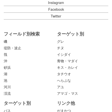
Instagram
Facebook
Twitter
フィールド別検索
ターゲット別
磯
グレ
堤防・波止
チヌ
筏
イシダイ
沖
青物・マダイ
砂浜
キス・カレイ
湖
タチウオ
池
へらぶな
河川
アユ
渓流
アマゴ・マス
ターゲット別
リンク他
バス
がまかつ