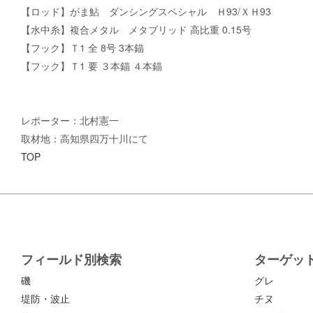
【ロッド】がま鮎 ダンシングスペシャル Ｈ93/ＸＨ93
【水中糸】複合メタル メタブリッド 高比重 0.15号
【フック】Ｔ1 全 8号 3本錨
【フック】Ｔ1 要 ３本錨 ４本錨
レポーター：北村憲一
取材地：高知県四万十川にて
TOP
フィールド別検索
ターゲッ
磯
グレ
堤防・波止
チヌ