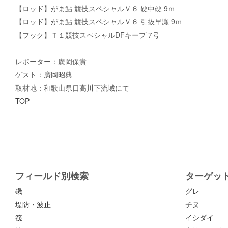
【ロッド】がま鮎 競技スペシャルＶ６ 硬中硬 9ｍ
【ロッド】がま鮎 競技スペシャルＶ６ 引抜早瀬 9ｍ
【フック】Ｔ１競技スペシャルDFキープ 7号
レポーター：廣岡保貴
ゲスト：廣岡昭典
取材地：和歌山県日高川下流域にて
TOP
フィールド別検索
ターゲッ
磯
グレ
堤防・波止
チヌ
筏
イシダイ