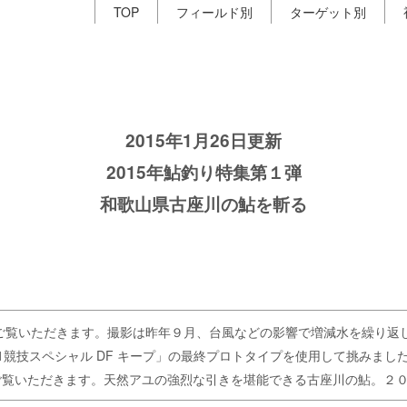
TOP
フィールド別
ターゲット別
2015年1月26日更新
2015年鮎釣り特集第１弾
和歌山県古座川の鮎を斬る
をご覧いただきます。撮影は昨年９月、台風などの影響で増減水を繰り返し
1競技スペシャル DF キープ」の最終プロトタイプを使用して挑みまし
ご覧いただきます。天然アユの強烈な引きを堪能できる古座川の鮎。２