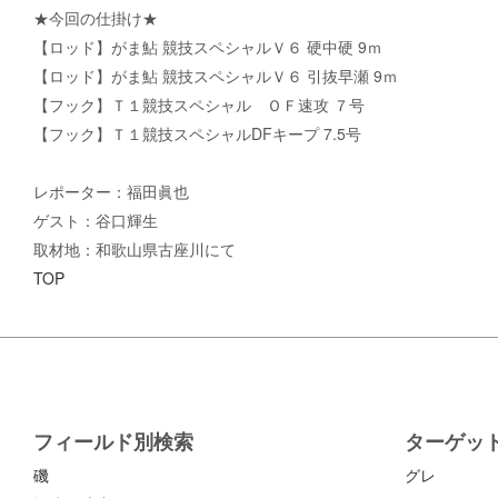
★今回の仕掛け★
【ロッド】がま鮎 競技スペシャルＶ６ 硬中硬 9ｍ
【ロッド】がま鮎 競技スペシャルＶ６ 引抜早瀬 9ｍ
【フック】Ｔ１競技スペシャル ＯＦ速攻 ７号
【フック】Ｔ１競技スペシャルDFキープ 7.5号
レポーター：福田眞也
ゲスト：谷口輝生
取材地：和歌山県古座川にて
TOP
フィールド別検索
ターゲッ
磯
グレ