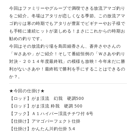
今回はファミリーやグループで満喫できる放流アマゴ釣り
をご紹介。冬場はアタリが恋しくなる季節。この放流アマ
ゴ釣りは寒の時期でもアタリが豊富でビギナーやお子様で
も手軽に連続ヒットが楽しめる！まさにこれからの時期お
勧めの釣りです。
今回はその放流釣り場を島田細香さん、蒼井さやさんの
「Ｗさあや」がご紹介！そして番組恒例の「Ｗさあや釣り
対決・２０１４年度最終戦」の模様も放映！今年未だに勝
利がないさあや！最終戦で勝利を手にすることはできるの
か？。
★今回の仕掛け★
【ロッド】がま渓流 幻我 硬調500
【ロッド】がま渓流 粋我 硬調 500
【フック】Ａ１ハイパー渓流チチワ付 6号
【仕掛け】アマゴパーフェクト仕掛
【仕掛け】かんたん川釣仕掛 5.4