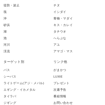
堤防・波止
チヌ
筏
イシダイ
沖
青物・マダイ
砂浜
キス・カレイ
湖
タチウオ
池
へらぶな
河川
アユ
渓流
アマゴ・マス
ターゲット別
リンク他
バス
がまかつ
シーバス
LUXXE
ライトゲーム(アジ・メバル)
プレゼント
エギング・イカメタル
次週予告
タイラバ
番組情報
ジギング
お問い合わせ