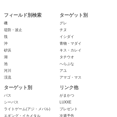
フィールド別検索
ターゲット別
磯
グレ
堤防・波止
チヌ
筏
イシダイ
沖
青物・マダイ
砂浜
キス・カレイ
湖
タチウオ
池
へらぶな
河川
アユ
渓流
アマゴ・マス
ターゲット別
リンク他
バス
がまかつ
シーバス
LUXXE
ライトゲーム(アジ・メバル)
プレゼント
エギング・イカメタル
次週予告