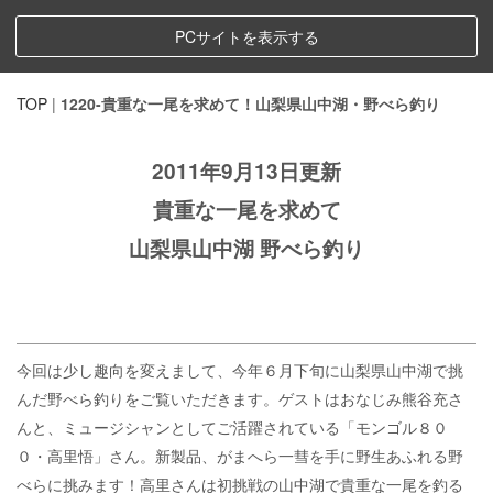
PCサイトを表示する
TOP
|
1220-貴重な一尾を求めて！山梨県山中湖・野べら釣り
2011年9月13日更新
貴重な一尾を求めて
山梨県山中湖 野べら釣り
今回は少し趣向を変えまして、今年６月下旬に山梨県山中湖で挑
んだ野べら釣りをご覧いただきます。ゲストはおなじみ熊谷充さ
んと、ミュージシャンとしてご活躍されている「モンゴル８０
０・高里悟」さん。新製品、がまへら一彗を手に野生あふれる野
べらに挑みます！高里さんは初挑戦の山中湖で貴重な一尾を釣る