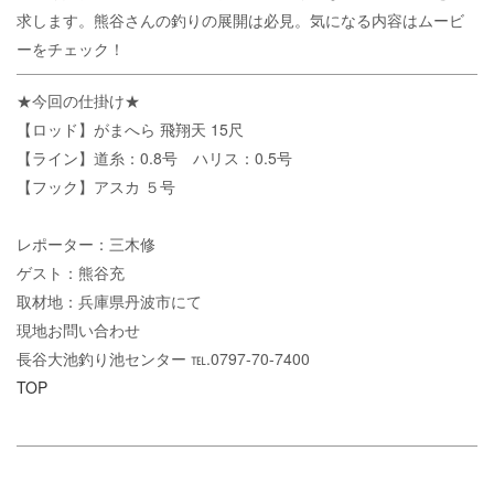
求します。熊谷さんの釣りの展開は必見。気になる内容はムービ
ーをチェック！
★今回の仕掛け★
【ロッド】がまへら 飛翔天 15尺
【ライン】道糸：0.8号 ハリス：0.5号
【フック】アスカ ５号
レポーター：三木修
ゲスト：熊谷充
取材地：兵庫県丹波市にて
現地お問い合わせ
長谷大池釣り池センター ℡.0797-70-7400
TOP