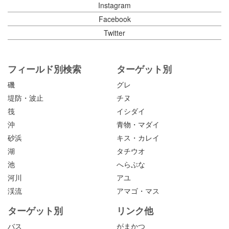
Instagram
Facebook
Twitter
フィールド別検索
ターゲット別
磯
グレ
堤防・波止
チヌ
筏
イシダイ
沖
青物・マダイ
砂浜
キス・カレイ
湖
タチウオ
池
へらぶな
河川
アユ
渓流
アマゴ・マス
ターゲット別
リンク他
バス
がまかつ