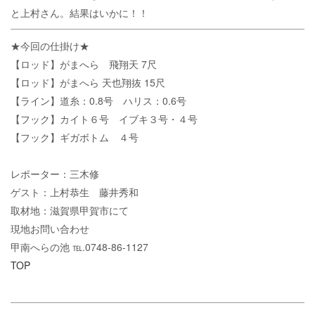
と上村さん。結果はいかに！！
★今回の仕掛け★
【ロッド】がまへら 飛翔天 7尺
【ロッド】がまへら 天也翔抜 15尺
【ライン】道糸：0.8号 ハリス：0.6号
【フック】カイト６号 イブキ３号・４号
【フック】ギガボトム ４号
レポーター：三木修
ゲスト：上村恭生 藤井秀和
取材地：滋賀県甲賀市にて
現地お問い合わせ
甲南へらの池 ℡.0748-86-1127
TOP