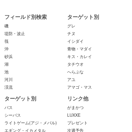
フィールド別検索
ターゲット別
磯
グレ
堤防・波止
チヌ
筏
イシダイ
沖
青物・マダイ
砂浜
キス・カレイ
湖
タチウオ
池
へらぶな
河川
アユ
渓流
アマゴ・マス
ターゲット別
リンク他
バス
がまかつ
シーバス
LUXXE
ライトゲーム(アジ・メバル)
プレゼント
エギング・イカメタル
次週予告