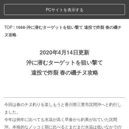
PCサイトを表示する
TOP
|
1668-沖に潜むターゲットを狙い撃て 遠投で炸裂 春の磯チ
ヌ攻略
2020年4月14日更新
沖に潜むターゲットを狙い撃て
遠投で炸裂 春の磯チヌ攻略
今回は春のチヌ釣りを楽しもうと香川県三豊市詫間沖へと釣行し
ました。
今年は例年に比べても水温が高く早春から釣果が出ていた詫間
沖。本格的なノッコミ期に比べるとまだまだ水温は低いなかでの