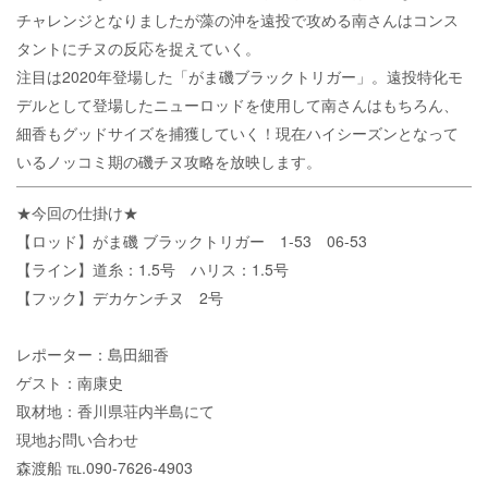
チャレンジとなりましたが藻の沖を遠投で攻める南さんはコンス
タントにチヌの反応を捉えていく。
注目は2020年登場した「がま磯ブラックトリガー」。遠投特化モ
デルとして登場したニューロッドを使用して南さんはもちろん、
細香もグッドサイズを捕獲していく！現在ハイシーズンとなって
いるノッコミ期の磯チヌ攻略を放映します。
★今回の仕掛け★
【ロッド】がま磯 ブラックトリガー 1-53 06-53
【ライン】道糸：1.5号 ハリス：1.5号
【フック】デカケンチヌ 2号
レポーター：島田細香
ゲスト：南康史
取材地：香川県荘内半島にて
現地お問い合わせ
森渡船 ℡.090-7626-4903