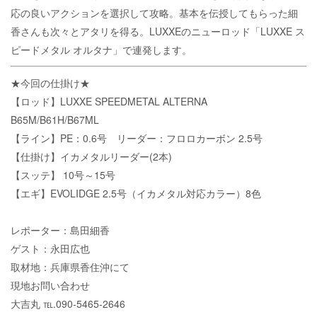
応の良いアクションを選択して攻略。基本を伝授してもらった細
香さんも次々とアタリを得る。LUXXEのニューロッド「LUXXE ス
ピードメタル オルタナ」で連発します。
★今回の仕掛け★
【ロッド】LUXXE SPEEDMETAL ALTERNA
B65M/B61H/B67ML
【ライン】PE：0.6号 リーダー：フロロカーボン 2.5号
【仕掛け】イカメタルリーダー(2本)
【スッテ】 10号～15号
【エギ】EVOLIDGE 2.5号（イカメタル対応カラー）8色
レポーター：島田細香
ゲスト：永田広也
取材地：兵庫県香住沖にて
現地お問い合わせ
大吉丸 ℡.090-5465-2646