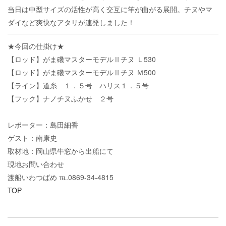
当日は中型サイズの活性が高く交互に竿が曲がる展開。チヌやマ
ダイなど爽快なアタリが連発しました！
★今回の仕掛け★
【ロッド】がま磯マスターモデルⅡチヌ Ｌ530
【ロッド】がま磯マスターモデルⅡチヌ Ｍ500
【ライン】道糸 １．５号 ハリス１．５号
【フック】ナノチヌふかせ ２号
レポーター：島田細香
ゲスト：南康史
取材地：岡山県牛窓から出船にて
現地お問い合わせ
渡船いわつばめ ℡.0869-34-4815
TOP