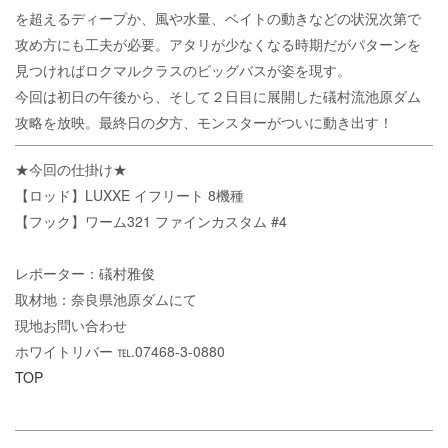
を超えるディープか、風や水量、ベイトの動きなどの状況次第で
攻め方にも工夫が必要。アタリが少なくなる時期だがパターンを
見つければロクマルクラスのビッグバスが姿を現す。
今回は初日の午後から、そして２日目に展開した礒村流池原ダム
攻略を放映。最終日の夕方、モンスターがついに動き出す！
★今回の仕掛け★
【ロッド】LUXXE イフリート 8機種
【フック】ワーム321 ファインカスタム #4
レポーター：礒村雅俊
取材地：奈良県池原ダムにて
現地お問い合わせ
ホワイトリバー ℡.07468-3-0880
TOP