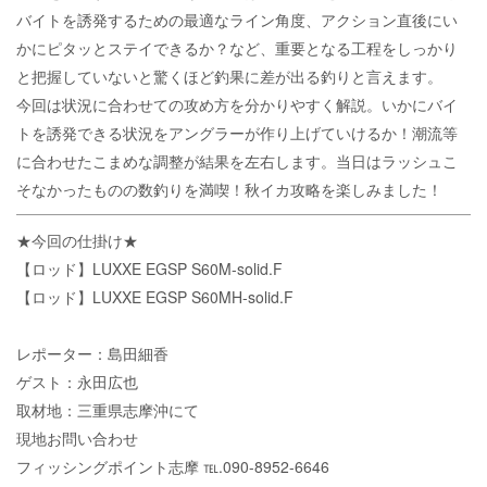
バイトを誘発するための最適なライン角度、アクション直後にい
かにピタッとステイできるか？など、重要となる工程をしっかり
と把握していないと驚くほど釣果に差が出る釣りと言えます。
今回は状況に合わせての攻め方を分かりやすく解説。いかにバイ
トを誘発できる状況をアングラーが作り上げていけるか！潮流等
に合わせたこまめな調整が結果を左右します。当日はラッシュこ
そなかったものの数釣りを満喫！秋イカ攻略を楽しみました！
★今回の仕掛け★
【ロッド】LUXXE EGSP S60M-solid.F
【ロッド】LUXXE EGSP S60MH-solid.F
レポーター：島田細香
ゲスト：永田広也
取材地：三重県志摩沖にて
現地お問い合わせ
フィッシングポイント志摩 ℡.090-8952-6646