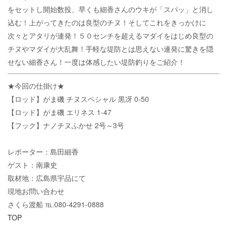
をセットし開始数投、早くも細香さんのウキが「スパッ」と消し
込む！上がってきたのは良型のチヌ！そしてこれをきっかけに
次々とアタリが連発！５０センチを超えるマダイをはじめ良型の
チヌやマダイが大乱舞！手軽な堤防とは思えない連発に驚きを隠
せない細香さん！一度は体感したい堤防釣りをご紹介！
★今回の仕掛け★
【ロッド】がま磯 チヌスペシャル 黒冴 0-50
【ロッド】がま磯 エリネス 1-47
【フック】ナノチヌふかせ 2号～3号
レポーター：島田細香
ゲスト：南康史
取材地：広島県宇品にて
現地お問い合わせ
さくら渡船 ℡.080-4291-0888
TOP