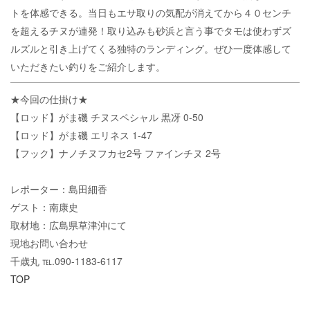
トを体感できる。当日もエサ取りの気配が消えてから４０センチ
を超えるチヌが連発！取り込みも砂浜と言う事でタモは使わずズ
ルズルと引き上げてくる独特のランディング。ぜひ一度体感して
いただきたい釣りをご紹介します。
★今回の仕掛け★
【ロッド】がま磯 チヌスペシャル 黒冴 0-50
【ロッド】がま磯 エリネス 1-47
【フック】ナノチヌフカセ2号 ファインチヌ 2号
レポーター：島田細香
ゲスト：南康史
取材地：広島県草津沖にて
現地お問い合わせ
千歳丸 ℡.090-1183-6117
TOP