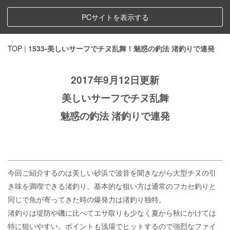
PCサイトを表示する
TOP
|
1533-美しいサーフでチヌ乱舞！魅惑の釣法 渚釣りで連発
2017年9月12日更新
美しいサーフでチヌ乱舞
魅惑の釣法 渚釣りで連発
今回ご紹介するのは美しい砂浜で波音を聞きながら大型チヌの引
き味を満喫できる渚釣り。基本的な狙い方は通常のフカセ釣りと
同じで魚が寄ってきた時の爆発力は渚釣り独特。
渚釣りは堤防や磯に比べてエサ取りも少なく夏から秋にかけては
特に狙いやすい。ポイントも浅場でヒットするので強烈なファイ