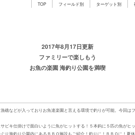
TOP
フィールド別
ターゲット別
2017年8月17日更新
ファミリーで楽しもう
お魚の楽園 海釣り公園を満喫
も漁礁などが入っておりお魚達楽園と言える環境で釣りが可能。今回は
にサビキ仕掛けで面白いように魚がヒットする！５本鈎に５匹の魚がヒ
かぐり海釣り公園内にあるＢＢＱ施設もご紹介！釣りに！ＢＢＱに！夏