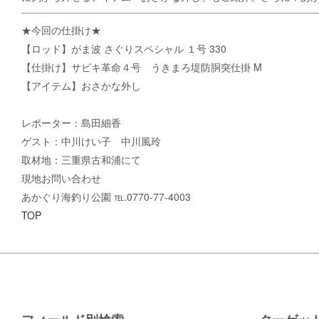
★今回の仕掛け★
【ロッド】がま波 さぐりスペシャル １号 330
【仕掛け】サビキ革命４号 うきまろ堤防胴突仕掛 M
【アイテム】おさかな外し
レポーター：島田細香
ゲスト：中川けい子 中川風玲
取材地：三重県古和浦にて
現地お問い合わせ
あかぐり海釣り公園 ℡.0770-77-4003
TOP