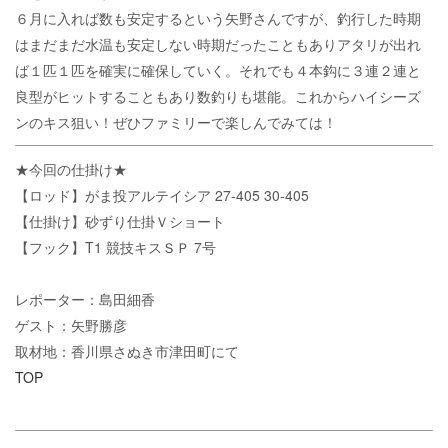
６月に入れば数も安定するという矢野さんですが、釣行した時期
はまだまだ水温も安定しない時期だったこともありアタリが出れ
ば１匹１匹を確実に確保していく。それでも４本鈎に３連２連と
良型がヒットすることもあり数釣りも堪能。これからハイシーズ
ンのキス狙い！ぜひファミリーで楽しんでみては！
★今回の仕掛け★
【ロッド】がま投アルテイシア 27-405 30-405
【仕掛け】砂ずり仕掛Ｖショート
【フック】T1 競技キスＳＰ 7号
レポーター：島田細香
ゲスト：矢野勝彦
取材地：香川県さぬき市津田町にて
TOP