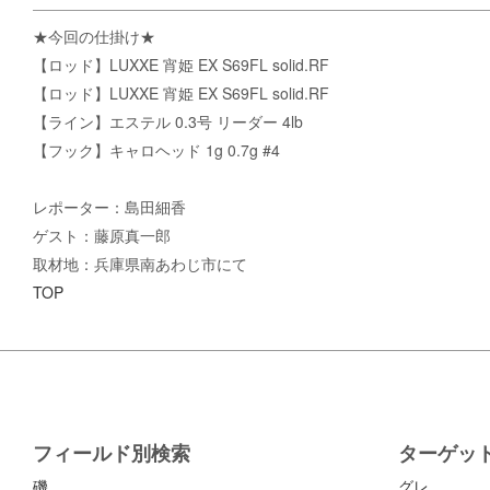
★今回の仕掛け★
【ロッド】LUXXE 宵姫 EX S69FL solid.RF
【ロッド】LUXXE 宵姫 EX S69FL solid.RF
【ライン】エステル 0.3号 リーダー 4lb
【フック】キャロヘッド 1g 0.7g #4
レポーター：島田細香
ゲスト：藤原真一郎
取材地：兵庫県南あわじ市にて
TOP
フィールド別検索
ターゲッ
磯
グレ