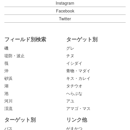
Instagram
Facebook
Twitter
フィールド別検索
ターゲット別
磯
グレ
堤防・波止
チヌ
筏
イシダイ
沖
青物・マダイ
砂浜
キス・カレイ
湖
タチウオ
池
へらぶな
河川
アユ
渓流
アマゴ・マス
ターゲット別
リンク他
バス
がまかつ