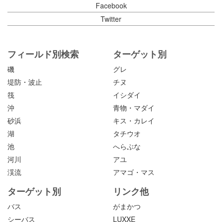
Facebook
Twitter
フィールド別検索
ターゲット別
磯
グレ
堤防・波止
チヌ
筏
イシダイ
沖
青物・マダイ
砂浜
キス・カレイ
湖
タチウオ
池
へらぶな
河川
アユ
渓流
アマゴ・マス
ターゲット別
リンク他
バス
がまかつ
シーバス
LUXXE