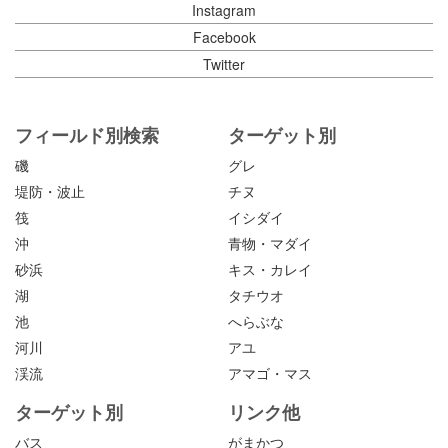
Instagram
Facebook
Twitter
フィールド別検索
ターゲット別
磯
グレ
堤防・波止
チヌ
筏
イシダイ
沖
青物・マダイ
砂浜
キス・カレイ
湖
タチウオ
池
へらぶな
河川
アユ
渓流
アマゴ・マス
ターゲット別
リンク他
バス
がまかつ