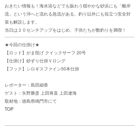
おきたい情報も！海水浴などでも賑わう穏やかな砂浜にも「離岸
流」という沖へと流れる急流がある。釣り以外にも役立つ安全対
策も解説します。
当日は２０センチアップをはじめ、子供たちが数釣りを満喫！
★今回の仕掛け★
【ロッド】がま投げ クイックサーフ 20号
【仕掛け】砂ずり仕掛Ｖロング
【フック】シロギスファイン50本仕掛
レポーター：島田細香
ゲスト：矢野勝彦 上田将直 上田遼海
取材地：徳島県鳴門市にて
TOP