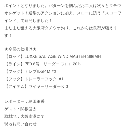
ポイントとなりました。パターンを掴んだお二人は次々とタチウ
オをゲット！通常のアクションに加え、スローに誘う「スローワ
インド」で連発しました！
まだまだ狙える大阪湾タチウオ釣り。これからは良型が狙えま
す！
★今回の仕掛け★
【ロッド】LUXXE SALTAGE WIND MASTER S86MH
【ライン】PE0.8号 リーダー フロロ20lb
【フック】トレブルSP-M #2
【フック】トレーラーフック #1
【アイテム】ワイヤーリーダーＫＧ
レポーター：島田細香
ゲスト：関根健太
取材地：大阪南港にて
現地お問い合わせ