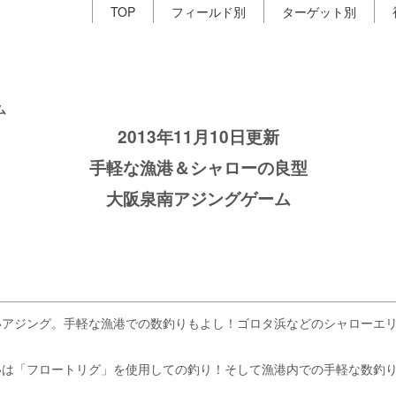
TOP
フィールド別
ターゲット別
ム
2013年11月10日更新
手軽な漁港＆シャローの良型
大阪泉南アジングゲーム
いアジング。手軽な漁港での数釣りもよし！ゴロタ浜などのシャローエ
いは「フロートリグ」を使用しての釣り！そして漁港内での手軽な数釣