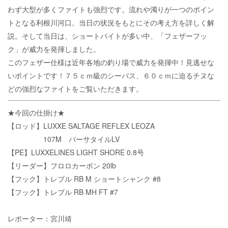
わず大型が多くファイトも強烈です。流れや濁りが一つのポイン
トとなる利根川河口。当日の状況をもとにその考え方を詳しく解
説。そして当日は、ショートバイトが多い中、「フェザーフッ
ク」が威力を発揮しました。
このフェザー仕様は近年各地の釣り場で威力を発揮中！見逃せな
いポイントです！７５ｃｍ級のシーバス、６０ｃｍに迫るチヌな
どの強烈なファイトをご覧いただきます。
★今回の仕掛け★
【ロッド】LUXXE SALTAGE REFLEX LEOZA
107M バーサタイルLV
【PE】LUXXELINES LIGHT SHORE 0.8号
【リーダー】フロロカーボン 20lb
【フック】トレブル RB M ショートシャンク #8
【フック】トレブル RB MH FT #7
レポーター：宮川靖