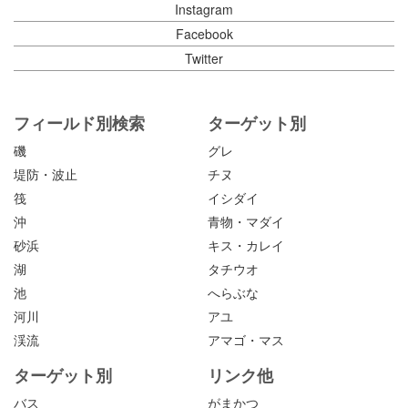
Instagram
Facebook
Twitter
フィールド別検索
ターゲット別
磯
グレ
堤防・波止
チヌ
筏
イシダイ
沖
青物・マダイ
砂浜
キス・カレイ
湖
タチウオ
池
へらぶな
河川
アユ
渓流
アマゴ・マス
ターゲット別
リンク他
バス
がまかつ