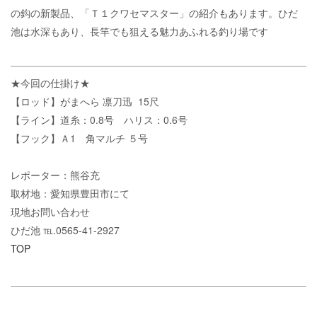
の鈎の新製品、「Ｔ１クワセマスター」の紹介もあります。ひだ
池は水深もあり、長竿でも狙える魅力あふれる釣り場です
★今回の仕掛け★
【ロッド】がまへら 凛刀迅 15尺
【ライン】道糸：0.8号 ハリス：0.6号
【フック】Ａ1 角マルチ ５号
レポーター：熊谷充
取材地：愛知県豊田市にて
現地お問い合わせ
ひだ池 ℡.0565-41-2927
TOP