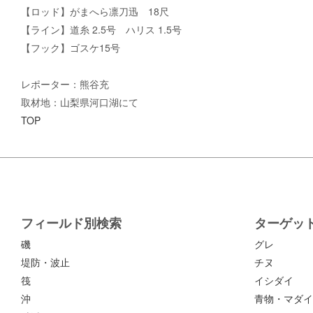
【ロッド】がまへら凛刀迅 18尺
【ライン】道糸 2.5号 ハリス 1.5号
【フック】ゴスケ15号
レポーター：熊谷充
取材地：山梨県河口湖にて
TOP
フィールド別検索
ターゲッ
磯
グレ
堤防・波止
チヌ
筏
イシダイ
沖
青物・マダイ