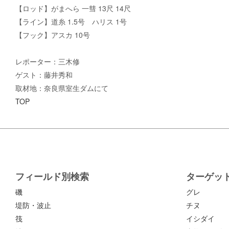
【ロッド】がまへら 一彗 13尺 14尺
【ライン】道糸 1.5号 ハリス 1号
【フック】アスカ 10号
レポーター：三木修
ゲスト：藤井秀和
取材地：奈良県室生ダムにて
TOP
フィールド別検索
ターゲッ
磯
グレ
堤防・波止
チヌ
筏
イシダイ