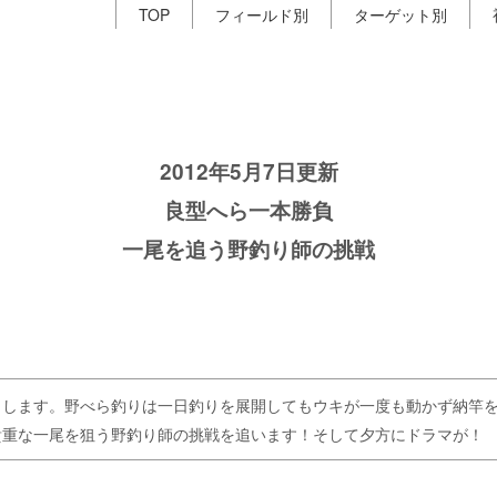
TOP
フィールド別
ターゲット別
2012年5月7日更新
良型へら一本勝負
一尾を追う野釣り師の挑戦
りします。野べら釣りは一日釣りを展開してもウキが一度も動かず納竿
貴重な一尾を狙う野釣り師の挑戦を追います！そして夕方にドラマが！