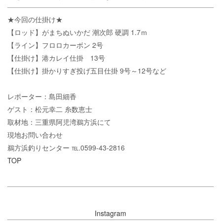
★今回の仕掛け★
【ロッド】がまちぬいかだ 潮次郎 硬調 1.7ｍ
【ライン】フロロカーボン 2号
【仕掛け】港カレイ仕掛 13号
【仕掛け】掛かりすぎ投げ五目仕掛 9号～12号など
レポーター：島田細香
ゲスト：松元幸二 糸数恵士
取材地：三重県阿児湾鵜方浜にて
現地お問い合わせ
鵜方浜釣りセンター ℡.0599-43-2816
TOP
Instagram