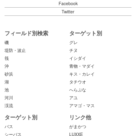
Facebook
Twitter
フィールド別検索
ターゲット別
磯
グレ
堤防・波止
チヌ
筏
イシダイ
沖
青物・マダイ
砂浜
キス・カレイ
湖
タチウオ
池
へらぶな
河川
アユ
渓流
アマゴ・マス
ターゲット別
リンク他
バス
がまかつ
シーバス
LUXXE