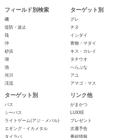
フィールド別検索
ターゲット別
磯
グレ
堤防・波止
チヌ
筏
イシダイ
沖
青物・マダイ
砂浜
キス・カレイ
湖
タチウオ
池
へらぶな
河川
アユ
渓流
アマゴ・マス
ターゲット別
リンク他
バス
がまかつ
シーバス
LUXXE
ライトゲーム(アジ・メバル)
プレゼント
エギング・イカメタル
次週予告
タイラバ
番組情報