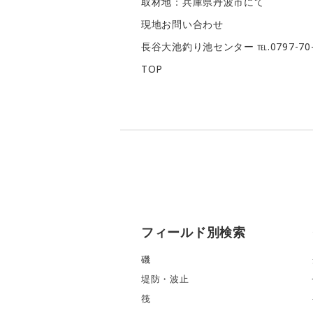
取材地：兵庫県丹波市にて
現地お問い合わせ
長谷大池釣り池センター ℡.0797-70-
TOP
フィールド別検索
磯
堤防・波止
筏