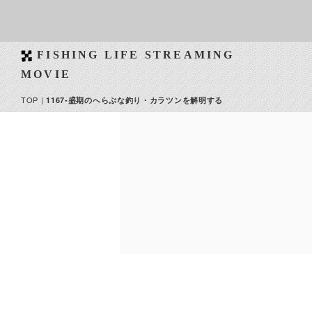
FISHING LIFE STREAMING
MOVIE
TOP
|
1167-盛期のへらぶな釣り・カラツンを解明する