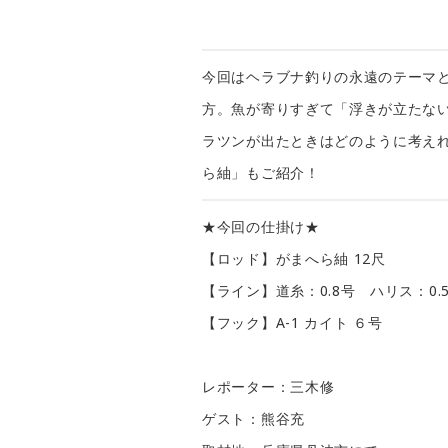
今回はヘラブナ釣りの永遠のテーマ
方。魚が寄りすぎて「浮きが立たな
ラツンが出たときはどのように考え
ら紬」もご紹介！
★今回の仕掛け★
【ロッド】がまへら紬 12尺
【ライン】道糸：0.8号 ハリス：0.
【フック】A-1 カイト ６号
レポーター：三木修
ゲスト：熊谷充