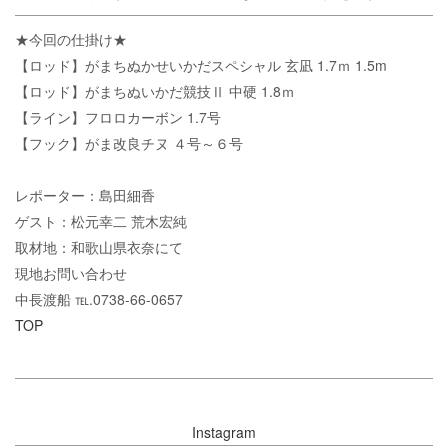
★今回の仕掛け★
【ロッド】がまちぬかせいかだスペシャル 玄凪 1.7ｍ 1.5m
【ロッド】がまちぬいかだ競技Ⅱ 中硬 1.8ｍ
【ライン】フロロカーボン 1.7号
【フック】がま改良チヌ ４号～６号
レポーター：島田細香
ゲスト：松元幸二 荒木宏純
取材地：和歌山県衣奈にて
現地お問い合わせ
中長渡船 ℡.0738-66-0657
TOP
Instagram