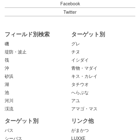
Facebook
Twitter
フィールド別検索
ターゲット別
磯
グレ
堤防・波止
チヌ
筏
イシダイ
沖
青物・マダイ
砂浜
キス・カレイ
湖
タチウオ
池
へらぶな
河川
アユ
渓流
アマゴ・マス
ターゲット別
リンク他
バス
がまかつ
シーバス
LUXXE